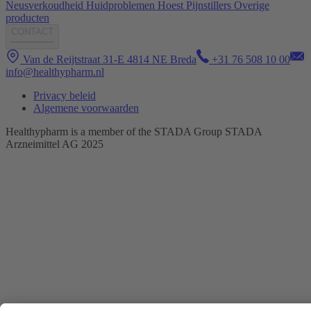
Neusverkoudheid
Huidproblemen
Hoest
Pijnstillers
Overige
producten
CONTACT
Van de Reijtstraat 31-E 4814 NE Breda
+31 76 508 10 00
info@healthypharm.nl
Privacy beleid
Algemene voorwaarden
Healthypharm is a member of the STADA Group STADA
Arzneimittel AG 2025