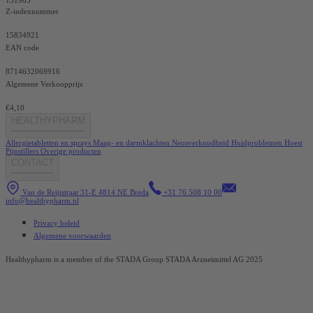
151985
Z-indexnummer
15834921
EAN code
8714632069916
Algemene Verkoopprijs
€4,10
HEALTHYPHARM
Allergietabletten en sprays
Maag- en darmklachten
Neusverkoudheid
Huidproblemen
Hoest
Pijnstillers
Overige producten
CONTACT
Van de Reijtstraat 31-E 4814 NE Breda
+31 76 508 10 00
info@healthypharm.nl
Privacy beleid
Algemene voorwaarden
Healthypharm is a member of the STADA Group STADA Arzneimittel AG 2025