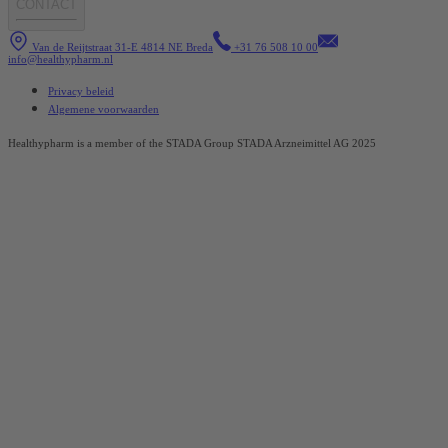
CONTACT
Van de Reijtstraat 31-E 4814 NE Breda
+31 76 508 10 00
info@healthypharm.nl
Privacy beleid
Algemene voorwaarden
Healthypharm is a member of the STADA Group STADA Arzneimittel AG 2025