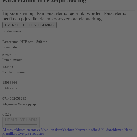
Bij koorts en pijn kan paracetamol gebruikt worden. Paracetamol
heeft een pijnstillende en koortsverlagende werking.
OVERZICHT
BESCHRIJVING
Productnaam
Paracetamol HTP zetpil 500 mg
Presentatie
blister 10
Item nummer
144541
Z-indexnummer
15983366
EAN code
8714632058293
Algemene Verkoopprijs
€ 2,59
HEALTHYPHARM
Allergietabletten en sprays
Maag- en darmklachten
Neusverkoudheid
Huidproblemen
Hoest
Pijnstillers
Overige producten