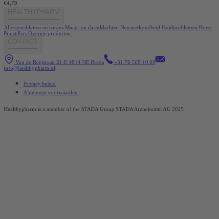
€4,79
HEALTHYPHARM
Allergietabletten en sprays
Maag- en darmklachten
Neusverkoudheid
Huidproblemen
Hoest
Pijnstillers
Overige producten
CONTACT
Van de Reijtstraat 31-E 4814 NE Breda
+31 76 508 10 00
info@healthypharm.nl
Privacy beleid
Algemene voorwaarden
Healthypharm is a member of the STADA Group STADA Arzneimittel AG 2025