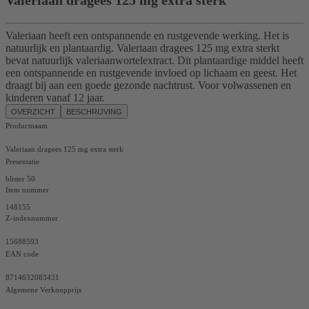
Valeriaan heeft een ontspannende en rustgevende werking. Het is
natuurlijk en plantaardig. Valeriaan dragees 125 mg extra sterkt
bevat natuurlijk valeriaanwortelextract. Dit plantaardige middel heeft
een ontspannende en rustgevende invloed op lichaam en geest. Het
draagt bij aan een goede gezonde nachtrust. Voor volwassenen en
kinderen vanaf 12 jaar.
OVERZICHT
BESCHRIJVING
Productnaam
Valeriaan dragees 125 mg extra sterk
Presentatie
blister 50
Item nummer
148155
Z-indexnummer
15688593
EAN code
8714632083431
Algemene Verkoopprijs